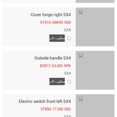
Cover hinge right SX4
57410-56K00-000
SX4
مطلوب الان
Outside handle SX4
82812-63J00-5PK
SX4
مطلوب الان
Electric switch front left SX4
37990-77J00-000
SX4