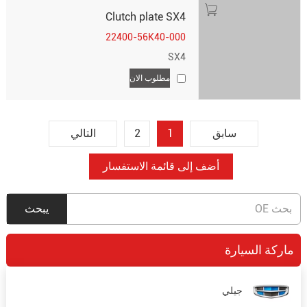
Clutch plate SX4
22400-56K40-000
SX4
مطلوب الان
سابق
1
2
التالي
ماركة السيارة
جيلي