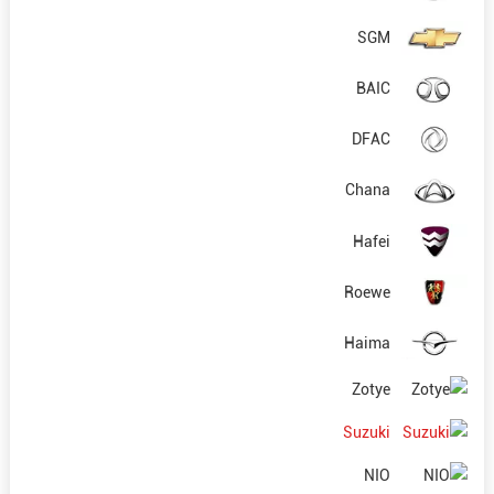
SGM
BAIC
DFAC
Chana
Hafei
Roewe
Haima
Zotye
Suzuki
NIO