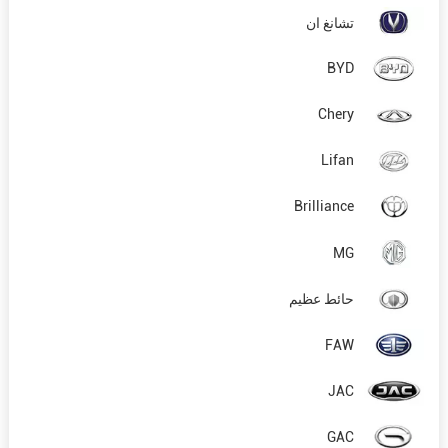
تشانغ ان
BYD
Chery
Lifan
Brilliance
MG
حائط عظيم
FAW
JAC
GAC