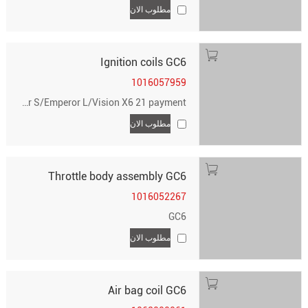
مطلوب الان
Ignition coils GC6
1016057959
Emgrand 18/Binrui/Vision X3/19/Vision X3 21/GS18/GL18/19/Vision X6/19/Vision S1/19/GC6/Emperor S/Emperor L/Vision X6 21 payment
مطلوب الان
Throttle body assembly GC6
1016052267
GC6
مطلوب الان
Air bag coil GC6