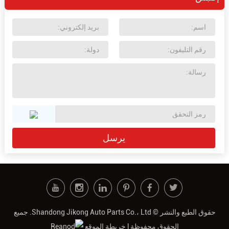
حقوق الطبع والنشر © Shandong Jikong Auto Parts Co.، Ltd. جميع
الحقوق محفوظة |
خريطة الموقع