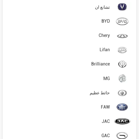
تشانغ ان
BYD
Chery
Lifan
Brilliance
MG
حائط عظيم
FAW
JAC
GAC