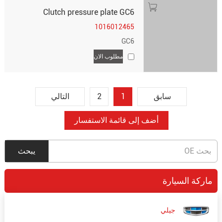
Clutch pressure plate GC6
1016012465
GC6
مطلوب الان
سابق
1
2
التالي
ماركة السيارة
جيلي