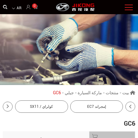
0
AR
بيت
-
منتجات
-
ماركة السيارة
-
جيلي
-
GC6
إمجراند EC7
كولراي / SX11
GC6