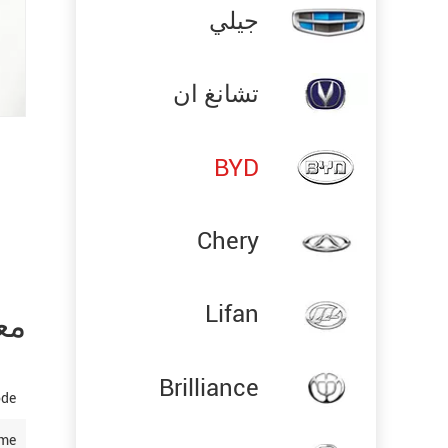
جيلي
تشانغ ان
BYD
Chery
Lifan
مع
Brilliance
ode
ame