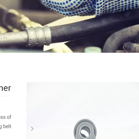
ner
ess of
g belt