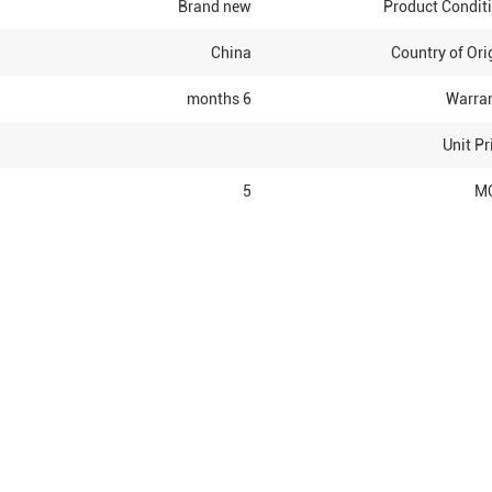
Brand new
Product Condit
China
Country of Ori
6 months
Warra
Unit Pr
5
M