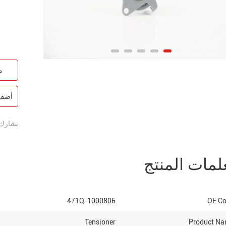
م
أضف 
يشارك:
لمات المنتج
471Q-1000806
OE C
Tensioner
Product N