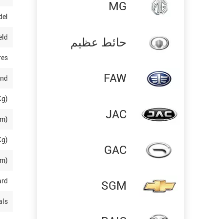
MG
del
eld
حائط عظيم
res
FAW
and
Kg)
JAC
(m)
Kg)
GAC
(m)
ard
SGM
als