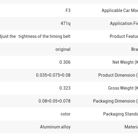
F3
Applicable Car Mo
471q
Application Fi
djust the tightness of the timing belt
Product Featu
original
Br
0.306
Net Weight (
0.08*0.075*0.035
Product Dimension 
0.323
Gross Weight (
0.078*0.05*0.08
Packaging Dimension 
color
Packaging Stand
Aluminum alloy
Materi