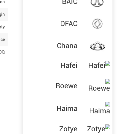
BAIC
ion
gin
DFAC
nty
ice
Chana
OQ
Hafei
Roewe
Haima
Zotye